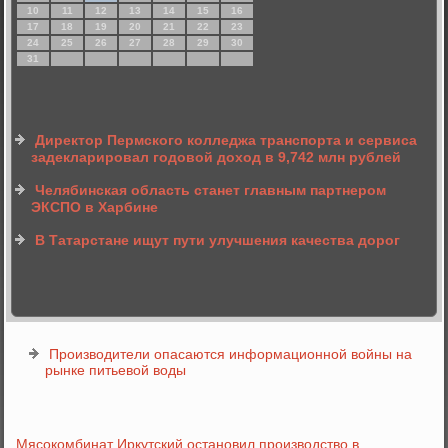
10
11
12
13
14
15
16
17
18
19
20
21
22
23
24
25
26
27
28
29
30
31
Директор Пермского колледжа транспорта и сервиса
задекларировал годовой доход в 9,742 млн рублей
Челябинская область станет главным партнером
ЭКСПО в Харбине
В Татарстане ищут пути улучшения качества дорог
Производители опасаются информационной войны на
рынке питьевой воды
Мясокомбинат Иркутский остановил производство в