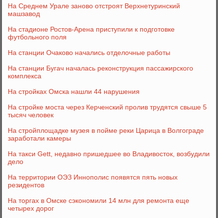
На Среднем Урале заново отстроят Верхнетуринский
машзавод
На стадионе Ростов-Арена приступили к подготовке
футбольного поля
На станции Очаково начались отделочные работы
На станции Бугач началась реконструкция пассажирского
комплекса
На стройках Омска нашли 44 нарушения
На стройке моста через Керченский пролив трудятся свыше 5
тысяч человек
На стройплощадке музея в пойме реки Царица в Волгограде
заработали камеры
На такси Gett, недавно пришедшее во Владивосток, возбудили
дело
На территории ОЭЗ Иннополис появятся пять новых
резидентов
На торгах в Омске сэкономили 14 млн для ремонта еще
четырех дорог