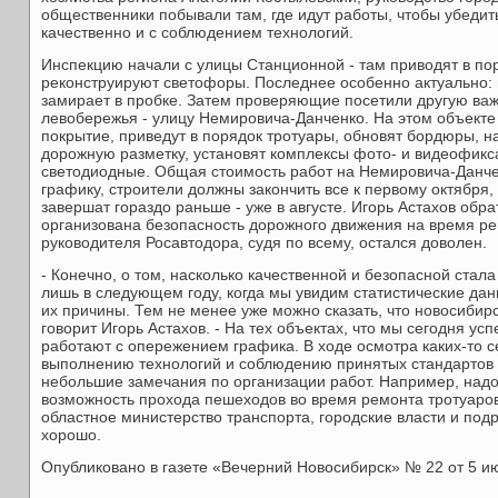
общественники побывали там, где идут работы, чтобы убедит
качественно и с соблюдением технологий.
Инспекцию начали с улицы Станционной - там приводят в по
реконструируют светофоры. Последнее особенно актуально: 
замирает в пробке. Затем проверяющие посетили другую ва
левобережья - улицу Немировича-Данченко. На этом объект
покрытие, приведут в порядок тротуары, обновят бордюры, 
дорожную разметку, установят комплексы фото- и видеофикс
светодиодные. Общая стоимость работ на Немировича-Данче
графику, строители должны закончить все к первому октября,
завершат гораздо раньше - уже в августе. Игорь Астахов обра
организована безопасность дорожного движения на время ре
руководителя Росавтодора, судя по всему, остался доволен.
- Конечно, о том, насколько качественной и безопасной стала
лишь в следующем году, когда мы увидим статистические да
их причины. Тем не менее уже можно сказать, что новосибир
говорит Игорь Астахов. - На тех объектах, что мы сегодня ус
работают с опережением графика. В ходе осмотра каких-то с
выполнению технологий и соблюдению принятых стандартов у
небольшие замечания по организации работ. Например, надо
возможность прохода пешеходов во время ремонта тротуаров.
областное министерство транспорта, городские власти и по
хорошо.
Опубликовано в газете «Вечерний Новосибирск» № 22 от 5 ию