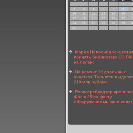
1
3
4
5
6
7
8
10
11
12
13
14
15
1
17
18
19
20
21
22
2
24
25
26
27
28
29
3
31
Мэрия Новосибирска гото
принять библиотеку СО РА
на баланс
На ремонт 19 дорожных
участков Тольятти выделя
210 млн рублей
Роспотребнадзор провери
Фреш 25 по факту
обнаружения мыши в салат