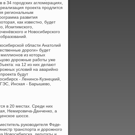
в в 34 городских агломерациях,
 реализация проекта продлится
ния региональным
рограмма развития
торая, как известно, будет
о, Искитимского,
Коченёвского и Новосибирского
 образований.
овосибирской области Анатолий
чественные дороги» будет
 миллионов из которых
льцово дорожные работы уже
бъекта: на 12 из них делают
орожных условий на аварийно
 проекта будут
осибирск - Ленинск-Кузнецкий,
ьГЭС, Инская - Барышево,
тся в 20 местах. Среди них
ная, Немировича-Данченко, а
щенское шоссе.
меститель руководителя Феде­
министр транспорта и дорожного
да Новосибирска, депутаты и