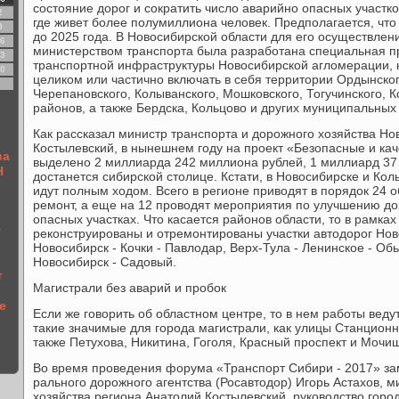
состояние дорог и сократить число аварийно опасных участко
2
где живет более полумиллиона человек. Предполагается, что
9
до 2025 года. В Новосибирской области для его осуществле
6
министерством транспорта была разработана специальная п
3
транспортной инфраструктуры Новосибирской агломерации, ко
0
целиком или частично включать в себя территории Ордынског
Черепановского, Колыванского, Мошковского, Тогучинского, 
районов, а также Бердска, Кольцово и других муниципальных
Как рассказал министр транспорта и дорожного хозяйства Н
Костылевский, в нынешнем году на проект «Безо­пасные и ка
ва
выделено 2 миллиарда 242 миллиона рублей, 1 миллиард 37
Н
достанется сибирской столице. Кстати, в Новосибирске и Ко
идут полным ходом. Всего в регионе приводят в порядок 24 о
ремонт, а еще на 12 проводят мероприятия по улучшению д
опасных участках. Что касается районов области, то в рамках
т
реконструированы и отремонтированы участки автодорог Нов
Новосибирск - Кочки - Павлодар, Верх-Тула - Ленинское - Об
Новосибирск - Садовый.
т
Магистрали без аварий и пробок
е
Если же говорить об областном центре, то в нем работы веду
такие значимые для города магистрали, как улицы Станцион
также Петухова, Никитина, Гоголя, Красный проспект и Мочи
Во время проведения форума «Транспорт Сибири - 2017» за
рального дорожного агентства (Росавтодор) Игорь Астахов, 
хозяйства региона Анатолий Костылевский, руководство горо