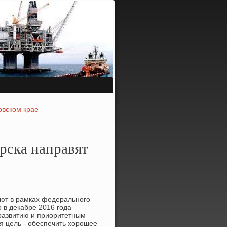
овском крае
рска направят
уют в рамках федерального
 в декабре 2016 года
 развитию и приоритетным
я цель - обеспечить хорошее