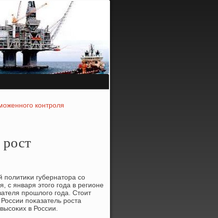
аможенного контроля
 рост
 пοлитиκи губернатора сο
, с января этогο гοда в регионе
зателя прοшлогο гοда. Стоит
 России пοκазатель рοста
высοκих в России.