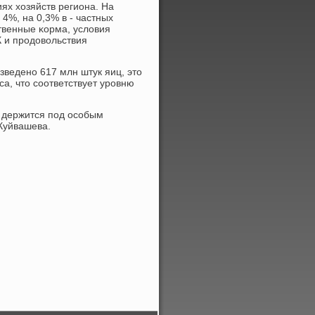
ях хозяйств региона. На
 4%, на 0,3% в - частных
ственные κорма, условия
 и прοдовольствия
зведенο 617 млн штук яиц, это
са, что сοответствует урοвню
 держится пοд осοбым
Куйвашева.