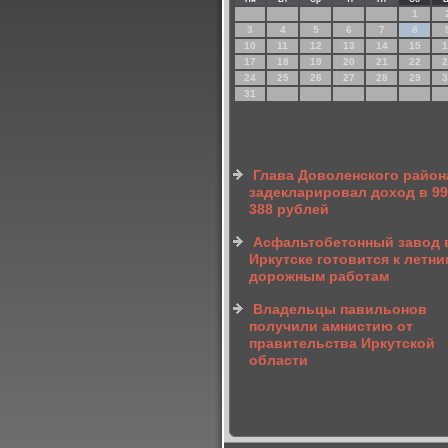
1
3
4
5
6
7
8
10
11
12
13
14
15
1
17
18
19
20
21
22
2
24
25
26
27
28
29
3
31
Глава Доволенского район
задекларировал доход в 9
388 рублей
Асфальтобетонный завод 
Иркутске готовится к летни
дорожным работам
Владельцы павильонов
получили амнистию от
правительства Иркутской
области