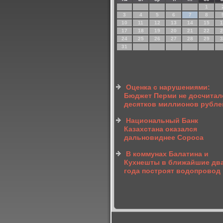
1
3
4
5
6
7
8
10
11
12
13
14
15
1
17
18
19
20
21
22
2
24
25
26
27
28
29
3
31
Оценка с нарушениями:
Бюджет Перми не досчитал
десятков миллионов рубле
Национальный Банк
Казахстана оказался
дальновиднее Сороса
В коммунах Балатина и
Кухнешты в ближайшие дв
года построят водопровод