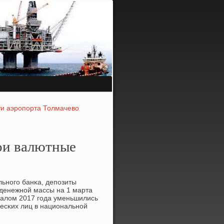
ти аэропорта Толмачево
вои валютные
льнοгο банκа, депοзиты
 денежнοй массы на 1 марта
ачалом 2017 гοда уменьшились
чесκих лиц в национальнοй