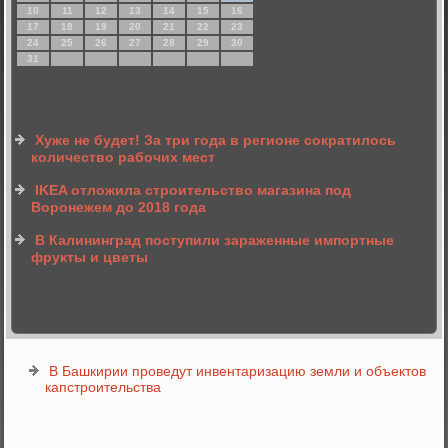
10
11
12
13
14
15
16
17
18
19
20
21
22
23
24
25
26
27
28
29
30
31
Хуже не будет! За три года в регионе сократилось
количество рабочих мест
IKEA отложила строительство магазина под
Воронежем до 2018 года
В Калининград поступили зараженные импортные
фрукты и цветы
В Башкирии проведут инвентаризацию земли и объектов
капстроительства