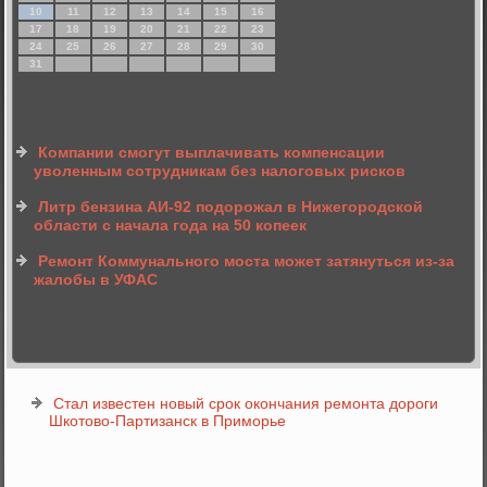
10
11
12
13
14
15
16
17
18
19
20
21
22
23
24
25
26
27
28
29
30
31
Компании смогут выплачивать компенсации
уволенным сотрудникам без налоговых рисков
Литр бензина АИ-92 подорожал в Нижегородской
области с начала года на 50 копеек
Ремонт Коммунального моста может затянуться из-за
жалобы в УФАС
Стал известен новый срок окончания ремонта дороги
Шкотово-Партизанск в Приморье