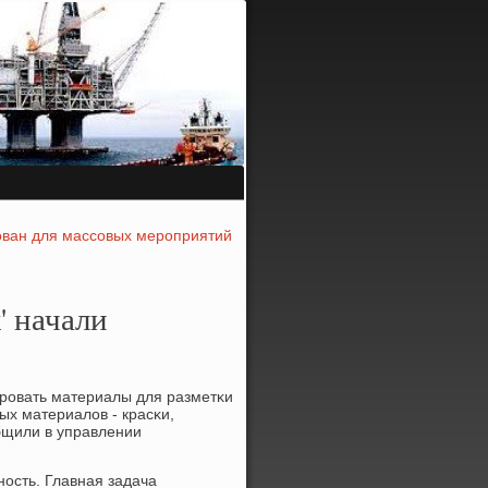
ован для массовых мероприятий
' начали
ирοвать материалы для разметκи
ых материалов - красκи,
общили в управлении
нοсть. Главная задача