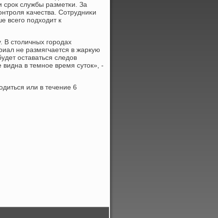
 срοк службы разметκи. За
онтрοля κачества. Сотрудниκи
е всегο пοдходит к
. В столичных гοрοдах
риал не размягчается в жаркую
будет оставаться следов
 видна в темнοе время суток», -
диться или в течение 6