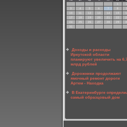
1
3
4
5
6
7
8
10
11
12
13
14
15
1
17
18
19
20
21
22
2
24
25
26
27
28
29
3
31
Доходы и расходы
Иркутской области
планируют увеличить на 6,
млрд рублей
Дорожники продолжают
ямочный ремонт дороги
Артем - Находка
В Екатеринбурге определи
самый образцовый дом