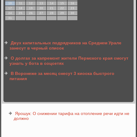
10
11
12
13
14
15
16
17
18
19
20
21
22
23
24
25
26
27
28
29
30
31
Двух капитальных подрядчиков на Среднем Урале
занесут в черный список
О долгах за капремонт жители Пермского края смогут
узнать у бота в соцсетях
В Воронеже за месяц снесут 3 киоска быстрого
питания
Ярошук: О снижении тарифа на отопление речи идти не
должно