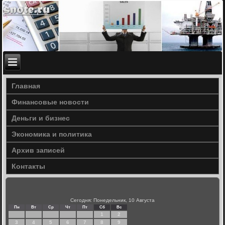
Главная
Финансовые новости
Деньги и бизнес
Экономика и политика
Архив записей
Контакты
Сегодня: Понедельник, 10 Августа
Пн
Вт
Ср
Чт
Пт
Сб
Вс
1
2
3
4
5
6
7
8
9