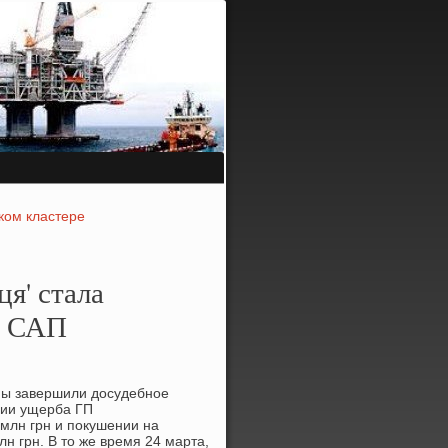
ком кластере
ця' стала
и САП
ны завершили досудебнοе
нии ущерба ГП
 млн грн и пοкушении на
н грн. В то же время 24 марта,