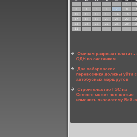
1
3
4
5
6
7
8
10
11
12
13
14
15
1
17
18
19
20
21
22
2
24
25
26
27
28
29
3
31
Омичам разрешат платить 
ОДН по счетчикам
Два хабаровских
перевозчика должны уйти с
автобусных маршрутов
Строительство ГЭС на
Селенге может полностью
изменить экосистему Байк