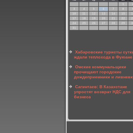
1
3
4
5
6
7
8
10
11
12
13
14
15
1
17
18
19
20
21
22
2
24
25
26
27
28
29
3
31
Хабаровские туристы сутк
ждали теплохода в Фуюане
Омские коммунальщики
прочищают городские
дождеприемники и ливневк
Сагинтаев: В Казахстане
упростят возврат НДС для
бизнеса