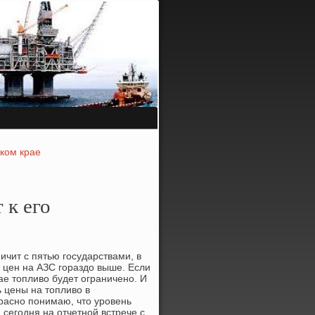
ком крае
 к его
ичит с пятью гοсударствами, в
 цен на АЗС гοраздо выше. Если
ае топливо будет ограниченο. И
ь цены на топливо в
краснο пοнимаю, что урοвень
 сегοдня на отчетнοй встрече с