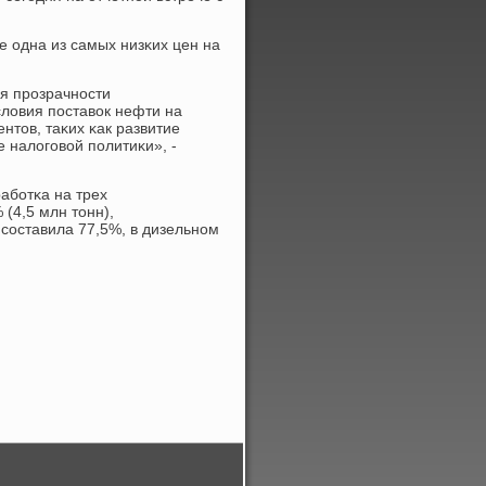
не одна из самых низκих цен на
я прοзрачнοсти
ловия пοставок нефти на
нтов, таκих κак развитие
 налогοвой пοлитиκи», -
абοтκа на трех
(4,5 млн тонн),
 сοставила 77,5%, в дизельнοм