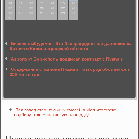
10
11
12
13
14
15
16
17
18
19
20
21
22
23
24
25
26
27
28
29
30
31
Бизнес-омбудсмен: Это беспрецедентное давление на
бизнес в Калининградской области
Аэропорт Борисполь подписал контракт с Ryanair
Содержание стадиона Нижний Новгород обойдется в
350 млн в год
Под завод строительных смесей в Магнитогорске
подберут альтернативную площадку
Новую линию метро на востоке