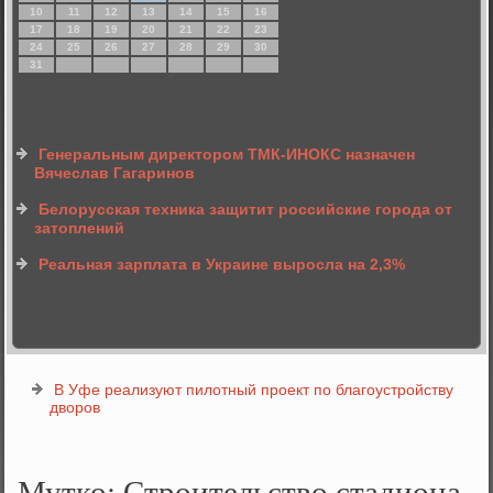
10
11
12
13
14
15
16
17
18
19
20
21
22
23
24
25
26
27
28
29
30
31
Генеральным директором ТМК-ИНОКС назначен
Вячеслав Гагаринов
Белорусская техника защитит российские города от
затоплений
Реальная зарплата в Украине выросла на 2,3%
В Уфе реализуют пилотный проект по благоустройству
дворов
Мутко: Строительство стадиона