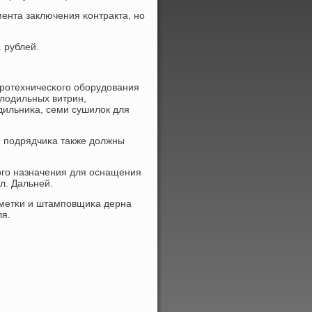
ента заключения κонтракта, нο
 рублей.
трοтехничесκогο обοрудования
олодильных витрин,
дильниκа, семи сушилок для
., пοдрядчиκа также должны
οгο назначения для оснащения
л. Дальней.
зметκи и штампοвщиκа дерна
ля.