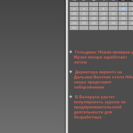
1
3
4
5
6
7
8
10
11
12
13
14
15
1
17
18
19
20
21
22
2
24
25
26
27
28
29
3
31
Гольдман: Новая ярмарка 
Музея янтаря заработает
летом
Директора первого на
Дальнем Востоке отеля Hilt
скоро представят
хабаровчанам
В Беларуси растет
популярность курсов по
предпринимательской
деятельности для
безработных