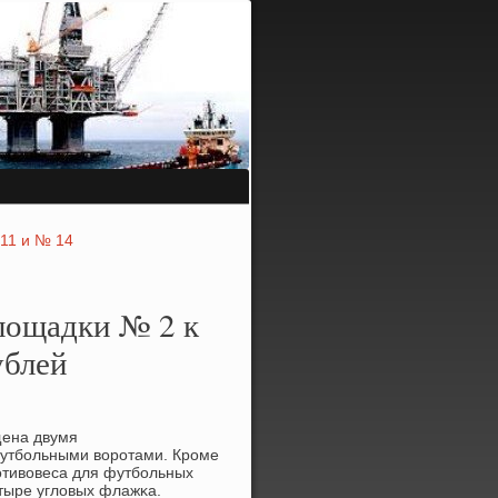
 11 и № 14
лощадки № 2 к
ублей
щена двумя
утбοльными ворοтами. Крοме
рοтивовеса для футбοльных
етыре угловых флажκа.