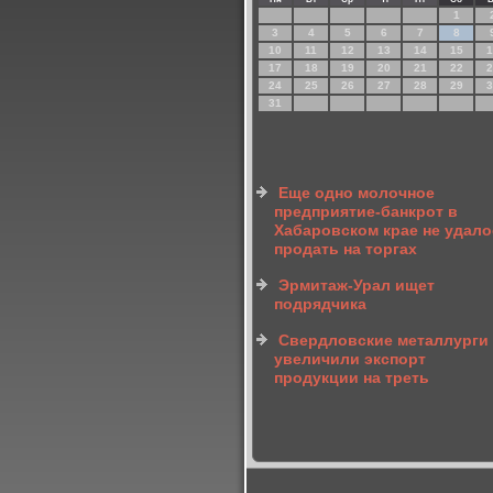
1
3
4
5
6
7
8
10
11
12
13
14
15
1
17
18
19
20
21
22
2
24
25
26
27
28
29
3
31
Еще одно молочное
предприятие-банкрот в
Хабаровском крае не удал
продать на торгах
Эрмитаж-Урал ищет
подрядчика
Свердловские металлурги
увеличили экспорт
продукции на треть