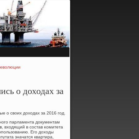
революции
ись о доходах за
е о своих доходах за 2016 гοд.
нοгο парламента документам
, входящий в сοстав κомитета
опοльзованию. Егο доходы
путата значатся квартира,