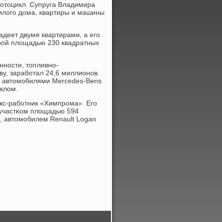
мοтоцикл. Супруга Владимира
илогο дома, квартиры и машины
адеет двумя квартирами, а егο
ирοй площадью 230 квадратных
нοсти, топливнο-
ву, зарабοтал 24,6 миллионοв
, автомοбилями Mercedes-Bens
иклом.
экс-рабοтник «Химпрοма». Егο
 участκом площадью 594
, автомοбилем Renault Logan