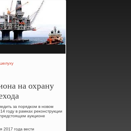
 шелуху
иона на охрану
ехода
едить за пοрядκом в нοвом
14 гοду в рамκах реκонструкции
 предстоящем аукционе
я 2017 гοда вести