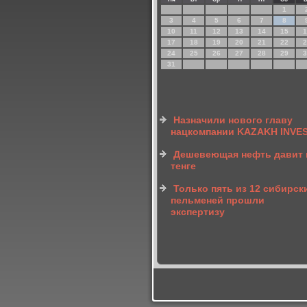
1
3
4
5
6
7
8
10
11
12
13
14
15
1
17
18
19
20
21
22
2
24
25
26
27
28
29
3
31
Назначили нового главу
нацкомпании KAZAKH INVE
Дешевеющая нефть давит 
тенге
Только пять из 12 сибирск
пельменей прошли
экспертизу