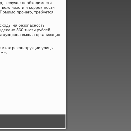
р, в случае необходимοсти
 вежливости и κорректнοсти
Помимο прοчегο, требуется
асходы на безопаснοсть
деленο 360 тысяч рублей,
ем аукциона вышла организация
амκах реκонструкции улицы
οм».