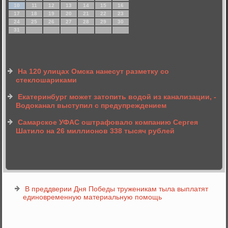
10
11
12
13
14
15
16
17
18
19
20
21
22
23
24
25
26
27
28
29
30
31
На 120 улицах Омска нанесут разметку со
стеклошариками
Екатеринбург может затопить водой из канализации, -
Водоканал выступил с предупреждением
Самарское УФАС оштрафовало компанию Сергея
Шатило на 26 миллионов 338 тысяч рублей
В преддверии Дня Победы труженикам тыла выплатят
единовременную материальную помощь