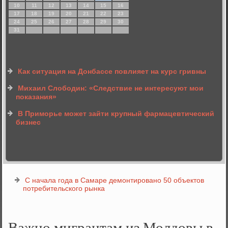
10
11
12
13
14
15
16
17
18
19
20
21
22
23
24
25
26
27
28
29
30
31
Как ситуация на Донбассе повлияет на курс гривны
Михаил Слободин: «Следствие не интересуют мои
показания»
В Приморье может зайти крупный фармацевтический
бизнес
С начала года в Самаре демонтировано 50 объектов
потребительского рынка
Важно мигрантам из Молдовы в