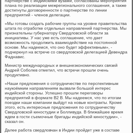
партнерстве с индийскими вузами, согласованы мероприятия
плана по реализации межрегионального соглашения, а также
достигнуты договоренности о партнерстве по линии
предприятий - членов делегации.
«Мы готовы создать рабочие группы на уровне правительства
штата по отработке отдельных направлений партнерства. Мы
признательны губернатору Свердловской области за
инициативы. У нас уже есть соглашение, что дает
возможность продолжить взаимодействие на постоянной
основе. Мы надеемся, что оно будет эффективным», -
подчеркнул на встрече со свердловской делегацией Девендра
Фаднавис.
Министр международных и внешнеэкономических связей
Андрей Соболев отметил, что встречи прошли очень
продуктивно.
«Наши предложения о сотрудничестве по перспективным
наукоёмким направлениям вызвали большой интерес
индийской стороны. Успешно прошли переговоры
предприятий в формате В2 В. Мы надеемся, что по итогам
поездки наши компании выйдут на новые контракты. Кроме
этого, есть интересные предложения по сотрудничеству
Свердловской киностудии и Болливуда. В ближайшее время
ждем в гости съемочные бригады индийской киностудии», -
сказал он.
Далее работа свердловчан в Индии пройдет уже в составе