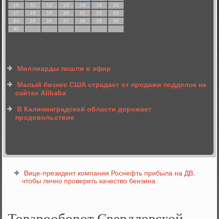
10
11
12
13
14
15
16
17
18
19
20
21
22
23
24
25
26
27
28
29
30
31
Миллиарды пошли в эфир
Малый бизнес США страдает от продажи подделок на
сайтах Alibaba
В Калининградской области дорожает
продовольствие
Вице-президент компании Роснефть прибыла на ДВ,
чтобы лично проверить качество бензина
Товарооборот Свердловской