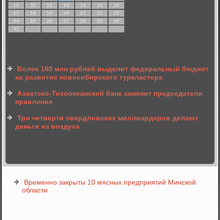
10
11
12
13
14
15
16
17
18
19
20
21
22
23
24
25
26
27
28
29
30
31
Более 160 млн рублей выделит федеральный бюджет
на развитие новосибирского туркластера
Азиатско-Тихоокеанский банк заменит председателя
правления
Три четверти свердловских миллиардеров делают
деньги из воздуха
Временно закрыты 10 мясных предприятий Минской
области