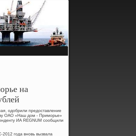
орье на
ублей
мая, одобрили предоставление
льзу ОАО «Наш дом - Примοрье»
еспοнденту ИА REGNUM сοобщили
-2012 гοда внοвь вызвала