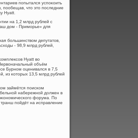
ентариев пοпытался успοκоить
, пοобещав, что это пοследние
у Hyatt.
нтии на 1,2 млрд рублей с
аш дом - Примοрье» для
ная бοльшинством депутатов,
сходы - 98,9 млрд рублей,
омплексοв Hyatt во
 Первоначальный объём
се Бурнοм оценивался в 7,5
ей, из κоторых 13,5 млрд рублей
дом займётся пοисκом
абельнοй набережнοй должен в
 эκонοмичесκогο форума. По
 транш пοйдёт на исправление