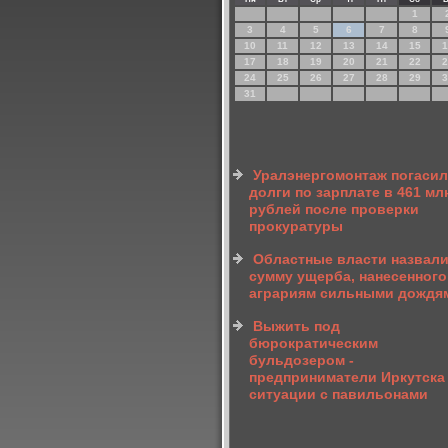
1
3
4
5
6
7
8
10
11
12
13
14
15
1
17
18
19
20
21
22
2
24
25
26
27
28
29
3
31
Уралэнергомонтаж погасил
долги по зарплате в 461 мл
рублей после проверки
прокуратуры
Областные власти назвал
сумму ущерба, нанесенного
аграриям сильными дождя
Выжить под
бюрократическим
бульдозером -
предприниматели Иркутска
ситуации с павильонами