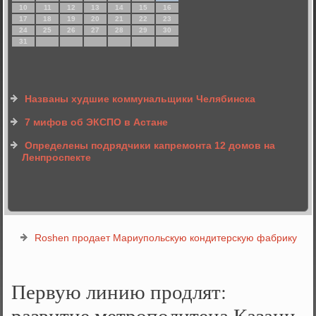
10
11
12
13
14
15
16
17
18
19
20
21
22
23
24
25
26
27
28
29
30
31
Названы худшие коммунальщики Челябинска
7 мифов об ЭКСПО в Астане
Определены подрядчики капремонта 12 домов на
Ленпроспекте
Roshen продает Мариупольскую кондитерскую фабрику
Первую линию продлят:
развитие метрополитена Казани