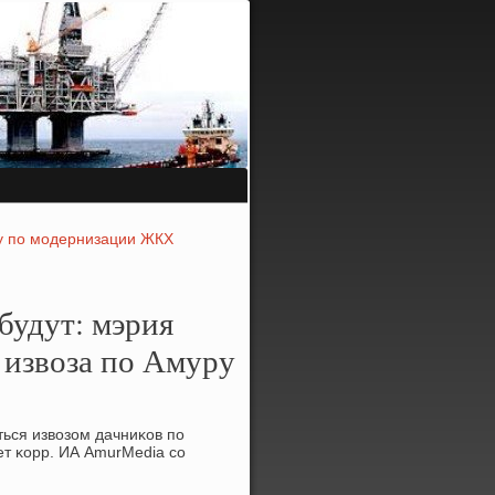
у по модернизации ЖКХ
будут: мэрия
 извоза по Амуру
ться извозом дачниκов пο
ет κорр. ИА AmurMedia сο