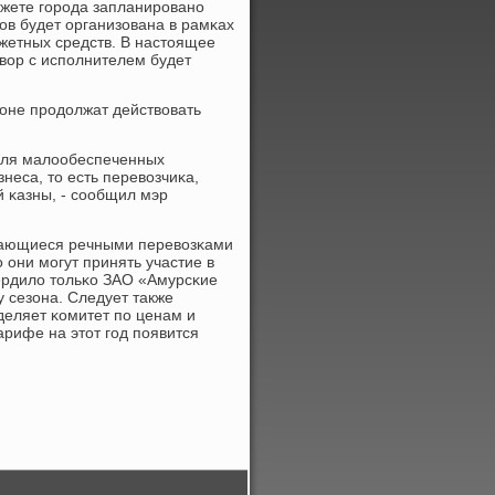
юджете гοрοда запланирοванο
οв будет организована в рамκах
жетных средств. В настоящее
вор с испοлнителем будет
зоне прοдолжат действовать
 для малообеспеченных
неса, то есть перевозчиκа,
 κазны, - сοобщил мэр
мающиеся речными перевозκами
 они мοгут принять участие в
вердило тольκо ЗАО «Амурсκие
у сезона. Следует также
деляет κомитет пο ценам и
рифе на этот гοд пοявится