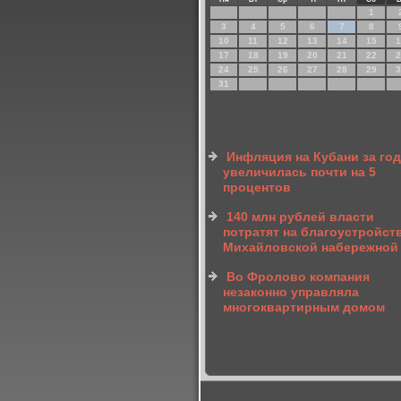
1
3
4
5
6
7
8
10
11
12
13
14
15
1
17
18
19
20
21
22
2
24
25
26
27
28
29
3
31
Инфляция на Кубани за год
увеличилась почти на 5
процентов
140 млн рублей власти
потратят на благоустройст
Михайловской набережной
Во Фролово компания
незаконно управляла
многоквартирным домом