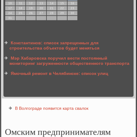
10
11
12
13
14
15
16
17
18
19
20
21
22
23
24
25
26
27
28
29
30
31
Константинов: список запрещенных для
строительства объектов будет меняться
Мэр Хабаровска поручил вести постоянный
мониторинг загруженности общественного транспорта
Ямочный ремонт в Челябинске: список улиц
В Волгограде появится карта свалок
Омским предпринимателям