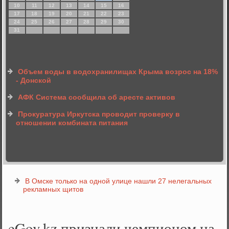
10
11
12
13
14
15
16
17
18
19
20
21
22
23
24
25
26
27
28
29
30
31
Объем воды в водохранилищах Крыма возрос на 18%
- Донской
АФК Система сообщила об аресте активов
Прокуратура Иркутска проводит проверку в
отношении комбината питания
В Омске только на одной улице нашли 27 нелегальных
рекламных щитов
eGov.kz признали чемпионом на