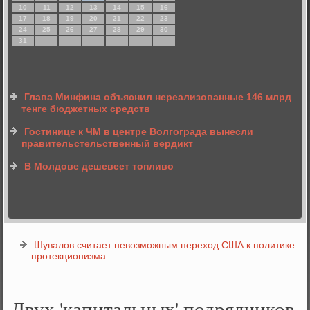
10
11
12
13
14
15
16
17
18
19
20
21
22
23
24
25
26
27
28
29
30
31
Глава Минфина объяснил нереализованные 146 млрд
тенге бюджетных средств
Гостинице к ЧМ в центре Волгограда вынесли
правительстельственный вердикт
В Молдове дешевеет топливо
Шувалов считает невозможным переход США к политике
протекционизма
Двух 'капитальных' подрядчиков