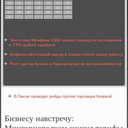
10
11
12
13
14
15
16
17
18
19
20
21
22
23
24
25
26
27
28
29
30
31
Экс-глава Минфина США назвал выход из соглашения
о ТТП грубой ошибкой
Асфальтобетонный завод в Севастополе начал работу
Рост цен на бензин в Красноярске не останавливается
В Омске проводят рейды против торговцев бояркой
Бизнесу навстречу:
Мингорисполком снизил тарифы